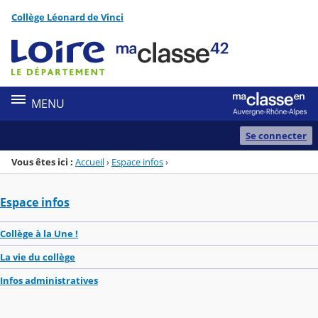
Panneau de gestion des cookies
Collège Léonard de Vinci
Menu de la rubrique
Contenu
MENU
Se connecter
Vous êtes ici :
Accueil
›
Espace infos
›
Espace infos
Collège à la Une !
La vie du collège
Infos administratives