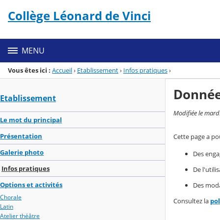
Panneau de gestion des cookies
Collège Léonard de Vinci
Menu de la rubrique
Contenu
MENU
Vous êtes ici :
Accueil
›
Etablissement
›
Infos pratiques
›
Donnée
Etablissement
Modifiée le mard
Le mot du principal
Présentation
Cette page a pou
Galerie photo
Des enga
Infos pratiques
De l'util
Options et activités
Des modal
Chorale
Consultez la
po
Latin
Atelier théâtre