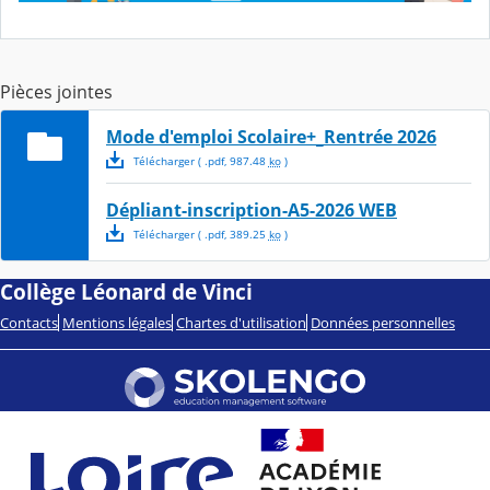
Pièces jointes
Mode d'emploi Scolaire+_Rentrée 2026
Télécharger
( .
pdf
,
987.48
ko
)
Dépliant-inscription-A5-2026 WEB
Télécharger
( .
pdf
,
389.25
ko
)
Collège Léonard de Vinci
Contacts
Mentions légales
Chartes d'utilisation
Données personnelles