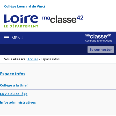
Panneau de gestion des cookies
Collège Léonard de Vinci
Menu de la rubrique
Contenu
MENU
Se connecter
Vous êtes ici :
Accueil
›
Espace infos
Espace infos
Collège à la Une !
La vie du collège
Infos administratives