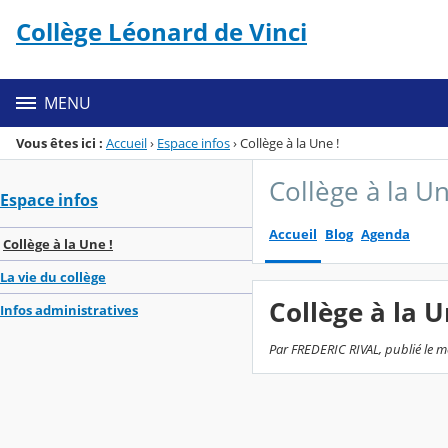
Panneau de gestion des cookies
Collège Léonard de Vinci
Menu de la rubrique
Contenu
MENU
Vous êtes ici :
Accueil
›
Espace infos
›
Collège à la Une !
Collège à la Un
Espace infos
Accueil
Blog
Agenda
Collège à la Une !
La vie du collège
Collège à la U
Infos administratives
Par FREDERIC RIVAL, publié le m