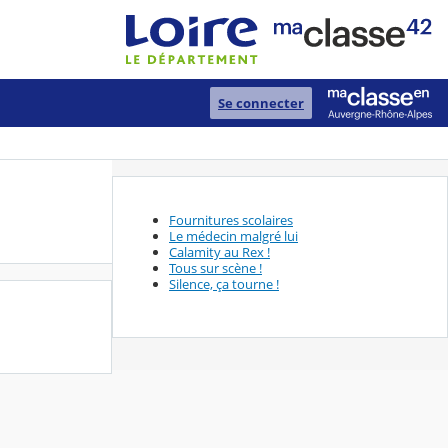
Se connecter
Fournitures scolaires
Le médecin malgré lui
Calamity au Rex !
Tous sur scène !
Silence, ça tourne !