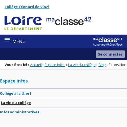
Panneau de gestion des cookies
Collège Léonard de Vinci
Menu de la rubrique
Contenu
MENU
Se connecter
Vous êtes ici :
Accueil
›
Espace infos
›
La vie du collège
›
Blog
›
Exposition
Espace infos
Collège à la Une !
La vie du collège
Infos administratives