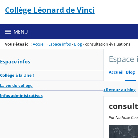
Panneau de gestion des cookies
Collège Léonard de Vinci
Menu de la rubrique
Contenu
MENU
Vous êtes ici :
Accueil
›
Espace infos
›
Blog
›
consultation évaluations
Espace 
Espace infos
Accueil
Blog
Collège à la Une !
La vie du collège
‹
Retour au blog
Infos administratives
consult
Par Nathalie Coqu